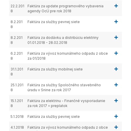
22.2.201
Faktúra za update programového vybavenia
8
agendy OcÚ pre rok 2018
8.2.201
Faktúra za služby pevnej siete
8
8.2.201
Faktúra za dodávku a distribúciu elektriny
8
01.01.2018 - 28.02.2018
6.2.201
Faktúra za vývoz komunálneho odpadu z obce
8
za 01/2018
31.1.201
Faktúra za služby mobilnej siete
8
25.1.201
Faktúra za služby Spoločného stavebného
8
úradu v Snine za rok 2017
15.1.201
Faktúra za elektrinu - Finančné vysporiadanie
8
za rok 2017 = preplatok
5.1.2018
Faktúra za služby pevnej siete
4.1.2018
Faktúra za vývoz komunálneho odpadu z obce