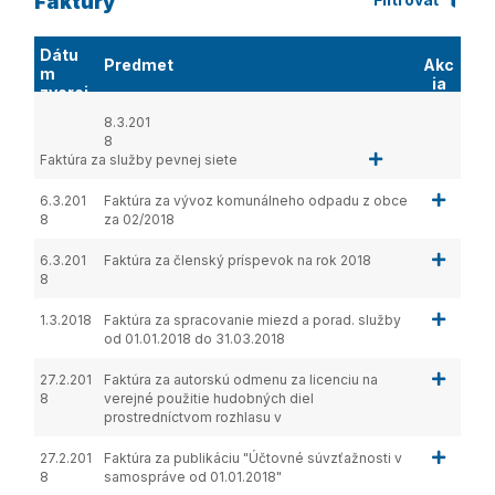
Faktúry
Dátu
Predmet
Akc
m
ia
zverej
nenia
8.3.201
8
Faktúra za služby pevnej siete
6.3.201
Faktúra za vývoz komunálneho odpadu z obce
8
za 02/2018
6.3.201
Faktúra za členský príspevok na rok 2018
8
1.3.2018
Faktúra za spracovanie miezd a porad. služby
od 01.01.2018 do 31.03.2018
27.2.201
Faktúra za autorskú odmenu za licenciu na
8
verejné použitie hudobných diel
prostredníctvom rozhlasu v
27.2.201
Faktúra za publikáciu "Účtovné súvzťažnosti v
8
samospráve od 01.01.2018"