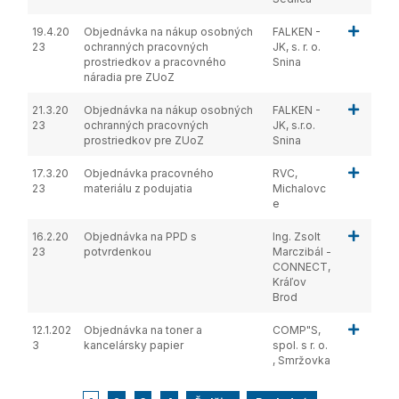
19.4.20
Objednávka na nákup osobných
FALKEN -
23
ochranných pracovných
JK, s. r. o.
prostriedkov a pracovného
Snina
náradia pre ZUoZ
21.3.20
Objednávka na nákup osobných
FALKEN -
23
ochranných pracovných
JK, s.r.o.
prostriedkov pre ZUoZ
Snina
17.3.20
Objednávka pracovného
RVC,
23
materiálu z podujatia
Michalovc
e
16.2.20
Objednávka na PPD s
Ing. Zsolt
23
potvrdenkou
Marczibál -
CONNECT,
Kráľov
Brod
12.1.202
Objednávka na toner a
COMP"S,
3
kancelársky papier
spol. s r. o.
, Smržovka