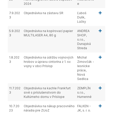
2024
e
7.9.202
Objednávka na zástavu SR
Ľuboš
3
Dulík,
Lúčky
5.9.202
Objednávka na kopírovací papier
ANDREA
3
MULTILASER A4, 80 g
SHOP,
s.r.o.,
Dunajská
Streda
1.8.202
Objednávka na údržbu vojnových
Michal
3
hrobov a úpravu cintorína z 1. sv.
Zimovčák -
vojny v obci Príslop
lesnícke
práce,
Nová
Sedlica
11.7.202
Objednávka na kachle Frankfurt
ZEMPLÍN
3
sivé s príslušenstvom do
s.r.o.,
Kultúrneho domu v Príslope
Humenné
10.7.20
Objednávka na nákup pracovného
FALKEN -
23
náradia pre ZUoZ
JK, s. r. o.