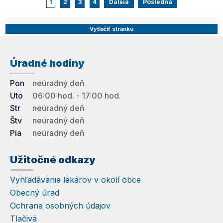
1
2
3
4
Ďalšia
Posledná
Vytlačiť stránku
Úradné hodiny
Pon
neúradný deň
Uto
06:00 hod. - 17:00 hod.
Str
neúradný deň
Štv
neúradný deň
Pia
neúradný deň
Užitočné odkazy
Vyhľadávanie lekárov v okolí obce
Obecný úrad
Ochrana osobných údajov
Tlačivá