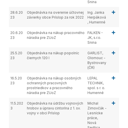
Snina
28.6.20
Objednávka na overenie účtovnej
Ing. Janka
23
závierky obce Príslop za rok 2022
Herpáková
, Humenné
20.6.20
Objednávka na nákup pracovného
FALKEN -
23
náradia pre ZUoZ
JK, s.r.o.
Snina
25.5.20
Objednávka na nákup popolníc
GARLIST,
23
čiernych 120 l
Olomouc -
Bystrovany
(ČR)
16.5.20
Objednávka na nákup osobných
LEPAL
23
ochranných pracovných
TECHNIK,
prostriedkov a pracovného
spol. s r. o.
náradia pre ZUoZ
Humenné
11.5.202
Objednávka na údržbu vojnových
Michal
3
hrobov a úpravu cintorína z 1. sv.
Zimovčák -
vojny v obci Príslop
Lesnícke
práce,
Nová
Sedlica