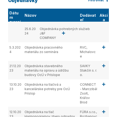
Objednávky
Dátu
Názov
Dodávat
Akci
m
eľ
a
zverej
nenia
25.6.20
Objednávka pohrebných služieb
24
J&F
COMPANY
5.3.202
Objednávka pracovného
RVC,
4
materiálu zo seminára
Michalovc
e
21.12.20
Objednávka stavebného
SAVKY
23
materiálu na opravu a údržbu
Stakčín s. r.
budovy OcÚ v Príslope
o.
13.10.20
Objednávka na tlačivá a
CONNECT
23
kancelárske potreby pre OcÚ
- Marczibál
Príslop
Zsolt,
Kráľov
Brod
12.10.20
Objednávka na tlač
FÚRA s.r.o.,
23
Harmonogramov zberu odpadov
Rozhanovc