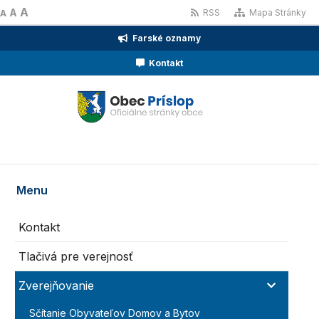
A
A
RSS
Mapa Stránky
A
Farské oznamy
Kontakt
Menu
Kontakt
Tlačivá pre verejnosť
Zverejňovanie
Sčítanie Obyvateľov Domov a Bytov