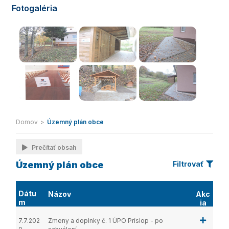
Fotogaléria
Domov
>
Územný plán obce
Prečítať obsah
Územný plán obce
Filtrovať
Dátu
Názov
Akc
m
ia
7.7.202
Zmeny a doplnky č. 1 ÚPO Príslop - po