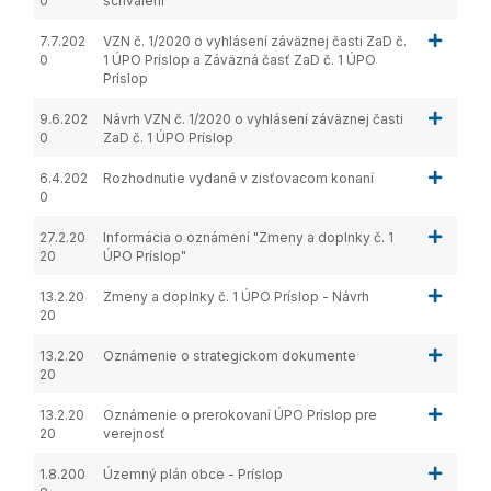
0
schválení
7.7.202
VZN č. 1/2020 o vyhlásení záväznej časti ZaD č.
0
1 ÚPO Príslop a Záväzná časť ZaD č. 1 ÚPO
Príslop
9.6.202
Návrh VZN č. 1/2020 o vyhlásení záväznej časti
0
ZaD č. 1 ÚPO Príslop
6.4.202
Rozhodnutie vydané v zisťovacom konaní
0
27.2.20
Informácia o oznámení "Zmeny a doplnky č. 1
20
ÚPO Príslop"
13.2.20
Zmeny a doplnky č. 1 ÚPO Príslop - Návrh
20
13.2.20
Oznámenie o strategickom dokumente
20
13.2.20
Oznámenie o prerokovaní ÚPO Príslop pre
20
verejnosť
1.8.200
Územný plán obce - Príslop