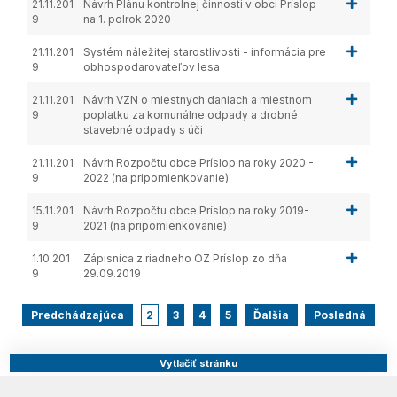
21.11.201
Návrh Plánu kontrolnej činnosti v obci Príslop
9
na 1. polrok 2020
21.11.201
Systém náležitej starostlivosti - informácia pre
9
obhospodarovateľov lesa
21.11.201
Návrh VZN o miestnych daniach a miestnom
9
poplatku za komunálne odpady a drobné
stavebné odpady s úči
21.11.201
Návrh Rozpočtu obce Príslop na roky 2020 -
9
2022 (na pripomienkovanie)
15.11.201
Návrh Rozpočtu obce Príslop na roky 2019-
9
2021 (na pripomienkovanie)
1.10.201
Zápisnica z riadneho OZ Príslop zo dňa
9
29.09.2019
Predchádzajúca
2
3
4
5
Ďalšia
Posledná
Vytlačiť stránku