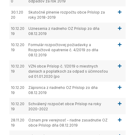
0
odpadov za rok 2019
30.1.20
Skutočné plnenie rozpočtu obce Príslop za
20
roky 2018-2019
10.12.20
Uznesenia z riadneho OZ Príslop zo dňa
19
08.12.2019
10.12.20
Formulár rozpočtovej požiadavky a
19
Rozpočtové opatrenie č. 4/2019 zo dňa
08.12.2019
10.12.20
VZN obce Príslop č. 1/2019 o miestnych
19
daniach a poplatkoch za odpad s účinnosťou
od 01.01.2020 (po
10.12.20
Zápisnica z riadneho OZ Príslop zo dňa
19
08.12.2019
10.12.20
Schválený rozpočet obce Príslop na roky
19
2020-2022
28.11.20
Oznam pre verejnosť - riadne zasadnutie OZ
19
obce Príslop dňa 08.12.2019