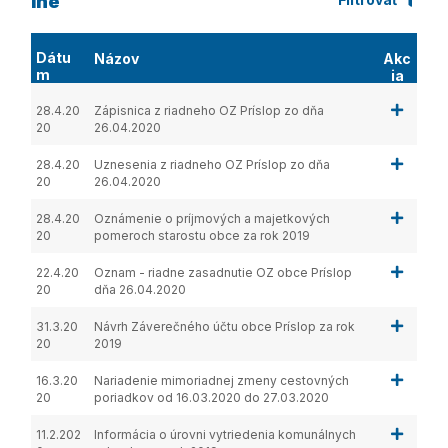
Iné
Dátu
Názov
Akc
m
ia
28.4.20
Zápisnica z riadneho OZ Príslop zo dňa
20
26.04.2020
28.4.20
Uznesenia z riadneho OZ Príslop zo dňa
20
26.04.2020
28.4.20
Oznámenie o príjmových a majetkových
20
pomeroch starostu obce za rok 2019
22.4.20
Oznam - riadne zasadnutie OZ obce Príslop
20
dňa 26.04.2020
31.3.20
Návrh Záverečného účtu obce Príslop za rok
20
2019
16.3.20
Nariadenie mimoriadnej zmeny cestovných
20
poriadkov od 16.03.2020 do 27.03.2020
11.2.202
Informácia o úrovni vytriedenia komunálnych