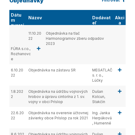
Objednávky
Dátu
Názov
Dodávat
Akci
m
eľ
a
zverej
nenia
11.10.20
Objednávka na tlač
22
Harmonogramov zberu odpadov
2023
FÚRA s.r.o.,
Rozhanovc
e
6.10.20
Objednávka na zástavu SR
MEGATLAČ
22
s. r. o.,
Lúčky
1.8.202
Objednávka na údržbu vojnových
Dušan
2
hrobov a úpravu cintorína z 1. sv.
Kolcun,
vojny v obci Príslop
Stakčín
22.6.20
Objednávka na overenie účtovnej
Ing. Janka
22
závierky obce Príslop za rok 2021
Herpáková
, Humenné
8.6.202
Objednávka na údržbu vojnových
Dušan