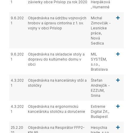
1
závierky obce Príslop za rok 2020
Herpáková
, Humenné
9.6.202
Objednávka na údržbu vojnových
Michal
1
hrobov a úpravu cintorína z 1. sv.
Zimovčák -
vojny v obci Príslop
Lesnícke
práce,
Nová
Sedlica
9.6.202
Objednávka na skladacie stoly a
MIL
1
dopravu do kultúrneho domu v
SYSTÉM,
obci
s.r.o.,
Bratislava
4.3.202
Objednávka na kancelársky stôl a
Štefan
1
stoličky
Andrejčík -
EZZUM,
Snina
4.3.202
Objednávka na ergonomickú
Extreme
1
kancelársku stoličku a doručenie
Digital Zrt.,
Budapest
25.2.20
Objednávka na Respirátor FFP2-
Hesychia
21
KN 95
trade, s.r.o.