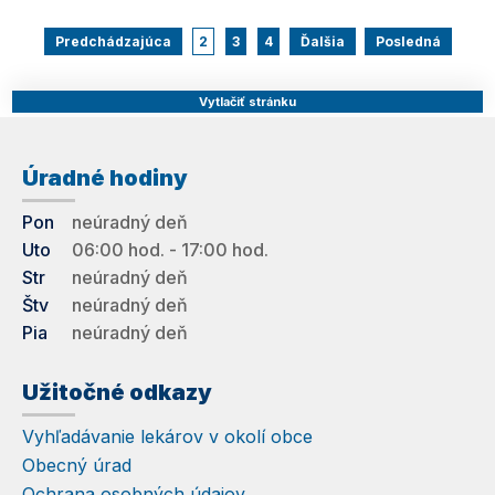
Predchádzajúca
2
3
4
Ďalšia
Posledná
Vytlačiť stránku
Úradné hodiny
Pon
neúradný deň
Uto
06:00 hod. - 17:00 hod.
Str
neúradný deň
Štv
neúradný deň
Pia
neúradný deň
Užitočné odkazy
Vyhľadávanie lekárov v okolí obce
Obecný úrad
Ochrana osobných údajov