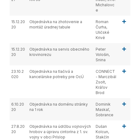
Michalovc
e
15.12.20
Objednávka na zhotovenie a
Roman
20
montáž úradnej tabule
Čurha,
Uličské
Krivé
15.12.20
Objednávka na servis obecného
Peter
20
krovinorezu
Vološin,
Snina
23.10.2
Objednávka na tlačivá a
CONNECT
020
kancelárske potreby pre OcÚ
- Marczibál
Zsolt,
Kráľov
Brod
6.10.20
Objednávka na doménu stránky
Dominik
20
na 1 rok
Maskaľ,
Sobrance
27.8.20
Objednávka na údržbu vojnových
Dušan
20
hrobov a úpravu cintorína z 1. sv.
Kolcun,
vojny v obci Príslop
Stakčín