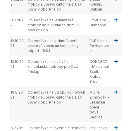
2
hrobov a úpravu cintorína z 1. sv.
Kolcun,
vojny v obci Príslop
Stakčín
8.6.202
Objednávka na jedálenské
JYSK s.r.o.,
2
stoličky do Kultúrneho domu v
Humenné
obci Príslop
12.10.20
Objednávka na jednorázové
FÚRA s.r.o.,
21
plastové vrecia na komunálny
Rozhanovc
odpad - 120 l
e
12.10.20
Objednávka na tlačivá a
CONNECT
21
kancelárske potreby pre OcÚ
- Marczibál
Príslop
Zsolt,
Kráľov
Brod
19.8.20
Objednávka na údržbu vojnových
Michal
21
hrobov a úpravu cintorína z 1. sv.
Zimovčák -
vojny v obci Príslop
Lesnícke
práce,
Nová
Sedlica
6.7.202
Objednávka na overenie účtovnej
Ing. Janka