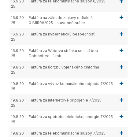
16.9.20
Faktúra za telekomunikačné služby 8/2025
25
16.9.20
Faktúra na základe zmluvy o dielo č.
25
01MIRRI/2025 - stavebné práce
16.9.20
Faktúra za kybernetickú bezpečnosť
25
16.9.20
Faktúra za Webovú stránku so službou
25
Dobraobec - 1 rok
19.8.20
Faktúra za údržbu vojenského cintorína
25
19.8.20
Faktúra za vývoz komunálneho odpadu 7/2025
25
19.8.20
Faktúra za internetové pripojenie 7/2025
25
19.8.20
Faktúra za spotrebu elektrickej energie 7/2025
25
19.8.20
Faktúra za telekomunikačné služby 7/2025