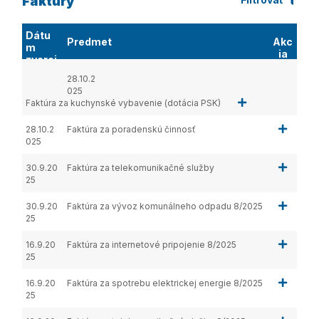
Faktúry
Dátu
Predmet
Akc
m
ia
zverej
nenia
28.10.2
025
Faktúra za kuchynské vybavenie (dotácia PSK)
28.10.2
Faktúra za poradenskú činnosť
025
30.9.20
Faktúra za telekomunikačné služby
25
30.9.20
Faktúra za vývoz komunálneho odpadu 8/2025
25
16.9.20
Faktúra za internetové pripojenie 8/2025
25
16.9.20
Faktúra za spotrebu elektrickej energie 8/2025
25